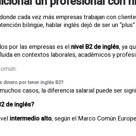
cional un profesional con ni
donde cada vez más empresas trabajan con clientes
ención bilingüe, hablar inglés dejó de ser un “plus”
dos por las empresas es el
nivel B2 de inglés
, ya q
uida en contextos laborales, académicos y profesi
común:
 dinero por tener inglés B2?
 muchos casos, la diferencia salarial puede ser signi
B2 de inglés?
ivel
intermedio alto
, según el Marco Común Europe