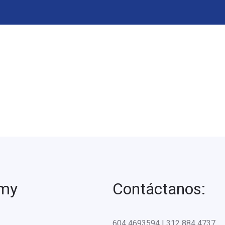
emy
Contáctanos:
604 4693594 | 312 884 4737