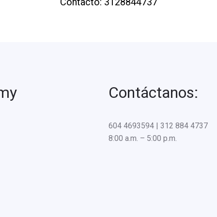
Contacto: 3128844737
emy
Contáctanos:
604 4693594 | 312 884 4737
8:00 a.m. – 5:00 p.m.